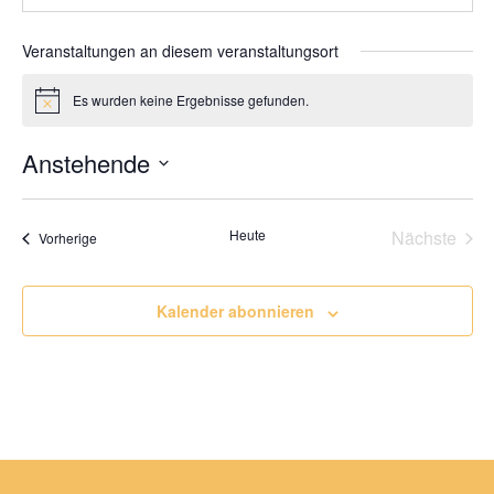
Veranstaltungen an diesem veranstaltungsort
Es wurden keine Ergebnisse gefunden.
Hinweis
Anstehende
Datum
wählen.
Heute
Nächste
Veranstaltungen
Vorherige
Veransta
Kalender abonnieren