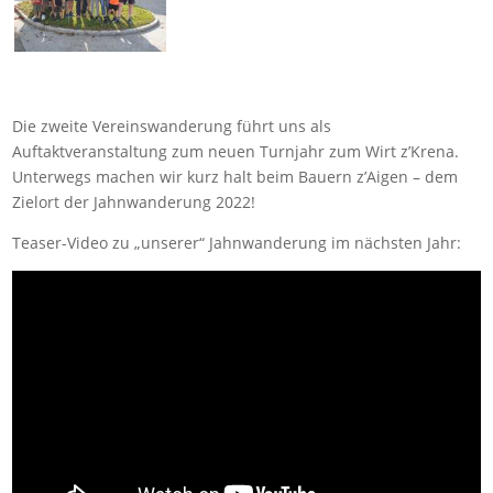
Die zweite Vereinswanderung führt uns als
Auftaktveranstaltung zum neuen Turnjahr zum Wirt z’Krena.
Unterwegs machen wir kurz halt beim Bauern z’Aigen – dem
Zielort der Jahnwanderung 2022!
Teaser-Video zu „unserer“ Jahnwanderung im nächsten Jahr: