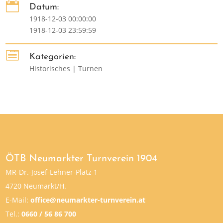

Datum:
1918-12-03 00:00:00
1918-12-03 23:59:59

Kategorien:
Historisches | Turnen
ÖTB Neumarkter Turnverein 1904
MR-Dr.-Josef-Lehner-Platz 1
4720 Neumarkt/H.
E-Mail:
office@neumarkter-turnverein.at
Tel.:
0660 / 56 86 700