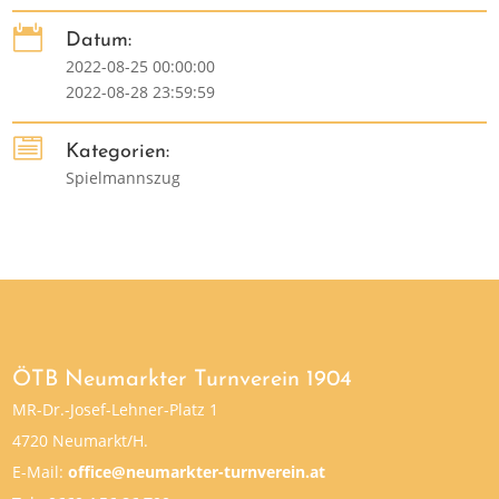

Datum:
2022-08-25 00:00:00
2022-08-28 23:59:59

Kategorien:
Spielmannszug
ÖTB Neumarkter Turnverein 1904
MR-Dr.-Josef-Lehner-Platz 1
4720 Neumarkt/H.
E-Mail:
office@neumarkter-turnverein.at