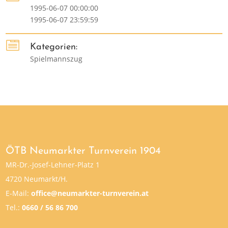
1995-06-07 00:00:00
1995-06-07 23:59:59

Kategorien:
Spielmannszug
ÖTB Neumarkter Turnverein 1904
MR-Dr.-Josef-Lehner-Platz 1
4720 Neumarkt/H.
E-Mail:
office@neumarkter-turnverein.at
Tel.:
0660 / 56 86 700