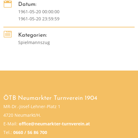

Datum:
1961-05-20 00:00:00
1961-05-20 23:59:59

Kategorien:
Spielmannszug
ÖTB Neumarkter Turnverein 1904
MR-Dr.-Josef-Lehner-Platz 1
4720 Neumarkt/H.
E-Mail:
office@neumarkter-turnverein.at
Tel.:
0660 / 56 86 700