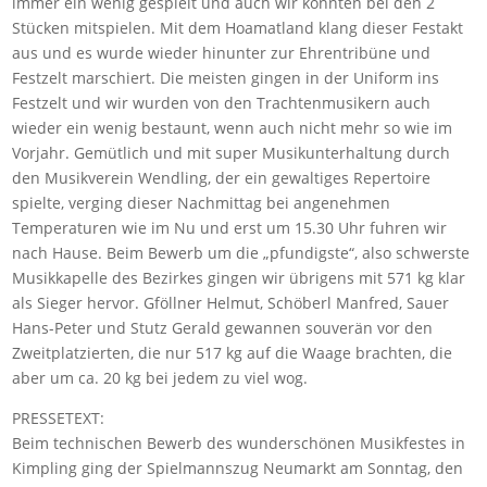
immer ein wenig gespielt und auch wir konnten bei den 2
Stücken mitspielen. Mit dem Hoamatland klang dieser Festakt
aus und es wurde wieder hinunter zur Ehrentribüne und
Festzelt marschiert. Die meisten gingen in der Uniform ins
Festzelt und wir wurden von den Trachtenmusikern auch
wieder ein wenig bestaunt, wenn auch nicht mehr so wie im
Vorjahr. Gemütlich und mit super Musikunterhaltung durch
den Musikverein Wendling, der ein gewaltiges Repertoire
spielte, verging dieser Nachmittag bei angenehmen
Temperaturen wie im Nu und erst um 15.30 Uhr fuhren wir
nach Hause. Beim Bewerb um die „pfundigste“, also schwerste
Musikkapelle des Bezirkes gingen wir übrigens mit 571 kg klar
als Sieger hervor. Gföllner Helmut, Schöberl Manfred, Sauer
Hans-Peter und Stutz Gerald gewannen souverän vor den
Zweitplatzierten, die nur 517 kg auf die Waage brachten, die
aber um ca. 20 kg bei jedem zu viel wog.
PRESSETEXT:
Beim technischen Bewerb des wunderschönen Musikfestes in
Kimpling ging der Spielmannszug Neumarkt am Sonntag, den