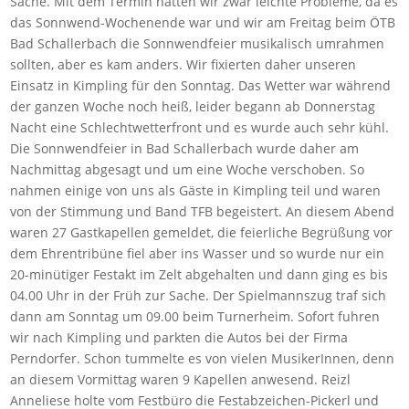
Sache. Mit dem Termin hatten wir zwar leichte Probleme, da es
das Sonnwend-Wochenende war und wir am Freitag beim ÖTB
Bad Schallerbach die Sonnwendfeier musikalisch umrahmen
sollten, aber es kam anders. Wir fixierten daher unseren
Einsatz in Kimpling für den Sonntag. Das Wetter war während
der ganzen Woche noch heiß, leider begann ab Donnerstag
Nacht eine Schlechtwetterfront und es wurde auch sehr kühl.
Die Sonnwendfeier in Bad Schallerbach wurde daher am
Nachmittag abgesagt und um eine Woche verschoben. So
nahmen einige von uns als Gäste in Kimpling teil und waren
von der Stimmung und Band TFB begeistert. An diesem Abend
waren 27 Gastkapellen gemeldet, die feierliche Begrüßung vor
dem Ehrentribüne fiel aber ins Wasser und so wurde nur ein
20-minütiger Festakt im Zelt abgehalten und dann ging es bis
04.00 Uhr in der Früh zur Sache. Der Spielmannszug traf sich
dann am Sonntag um 09.00 beim Turnerheim. Sofort fuhren
wir nach Kimpling und parkten die Autos bei der Firma
Perndorfer. Schon tummelte es von vielen MusikerInnen, denn
an diesem Vormittag waren 9 Kapellen anwesend. Reizl
Anneliese holte vom Festbüro die Festabzeichen-Pickerl und