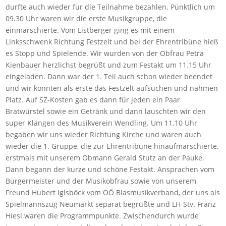
durfte auch wieder für die Teilnahme bezahlen. Pünktlich um
09.30 Uhr waren wir die erste Musikgruppe, die
einmarschierte. Vom Listberger ging es mit einem
Linksschwenk Richtung Festzelt und bei der Ehrentribüne hieß
es Stopp und Spielende. Wir wurden von der Obfrau Petra
Kienbauer herzlichst begrüßt und zum Festakt um 11.15 Uhr
eingeladen. Dann war der 1. Teil auch schon wieder beendet
und wir konnten als erste das Festzelt aufsuchen und nahmen
Platz. Auf SZ-Kosten gab es dann für jeden ein Paar
Bratwürstel sowie ein Getränk und dann lauschten wir den
super Klängen des Musikverein Wendling. Um 11.10 Uhr
begaben wir uns wieder Richtung Kirche und waren auch
wieder die 1. Gruppe, die zur Ehrentribüne hinaufmarschierte,
erstmals mit unserem Obmann Gerald Stutz an der Pauke.
Dann begann der kurze und schöne Festakt. Ansprachen vom
Bürgermeister und der Musikobfrau sowie von unserem
Freund Hubert Iglsböck vom OÖ Blasmusikverband, der uns als
Spielmannszug Neumarkt separat begrüßte und LH-Stv. Franz
Hiesl waren die Programmpunkte. Zwischendurch wurde