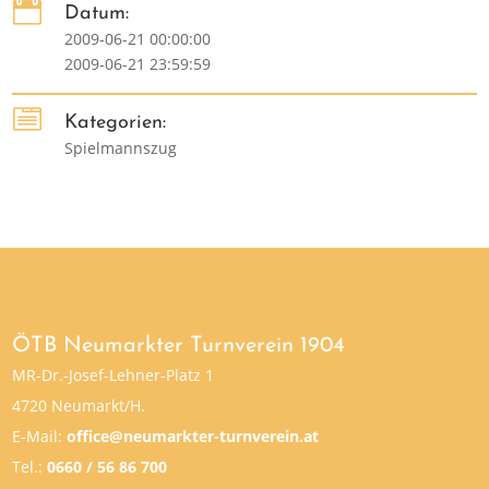

Datum:
2009-06-21 00:00:00
2009-06-21 23:59:59

Kategorien:
Spielmannszug
ÖTB Neumarkter Turnverein 1904
MR-Dr.-Josef-Lehner-Platz 1
4720 Neumarkt/H.
E-Mail:
office@neumarkter-turnverein.at
Tel.:
0660 / 56 86 700