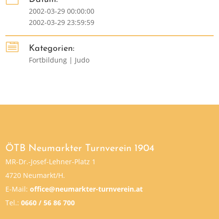
2002-03-29 00:00:00
2002-03-29 23:59:59

Kategorien:
Fortbildung | Judo
ÖTB Neumarkter Turnverein 1904
MR-Dr.-Josef-Lehner-Platz 1
4720 Neumarkt/H.
E-Mail:
office@neumarkter-turnverein.at
Tel.:
0660 / 56 86 700