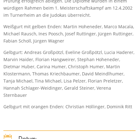
Prüfung erfolgreich ablegen. Die Diplome wurden in einem
würdigen Rahmen beim 1. Meisterschaftskampf am 12.4.2002
im Turnerheim an die Judokas überreicht.
Weißgurt mit gelben Enden: Martin Hoheneder, Marco Macala,
Michael Rausch, Ines Poosch, Josef Ruttinger, Jürgen Ruttinger,
Fabian Scholl, Jürgen Wagner
Gelbgurt: Andreas Großpötzl, Eveline Großpötzl, Lucia Haderer,
Marvin Haider, Florian Hangweirer, Stephan Hoheneder,
Dietmar Huber, Carina Humer, Christoph Humer, Martin
Klostermann, Thomas Kriechbaumer, David Meindlhumer,
Tanja Michael, Tina Michael, Lisa Pelzer, Florian Preletzer,
Hannah Schlager-Weidinger, Gerald Steiner, Verena
Sternbauer
Gelbgurt mit orangen Enden: Christian Höllinger, Dominik Ritt

Datum: