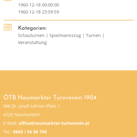
1960-12-18 00:00:00
1960-12-18 23:59:59

Kategorien:
Schauturnen | Spielmannszug | Turnen |
Veranstaltung
ÖTB Neumarkter Turnverein 1904
MR-Dr.-Josef-Lehner-Platz 1
4720 Neumarkt/H.
E-Mail:
office@neumarkter-turnverein.at
Tel.:
0660 / 56 86 700