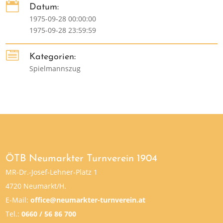

Datum:
1975-09-28 00:00:00
1975-09-28 23:59:59

Kategorien:
Spielmannszug
ÖTB Neumarkter Turnverein 1904
MR-Dr.-Josef-Lehner-Platz 1
4720 Neumarkt/H.
E-Mail:
office@neumarkter-turnverein.at
Tel.:
0660 / 56 86 700