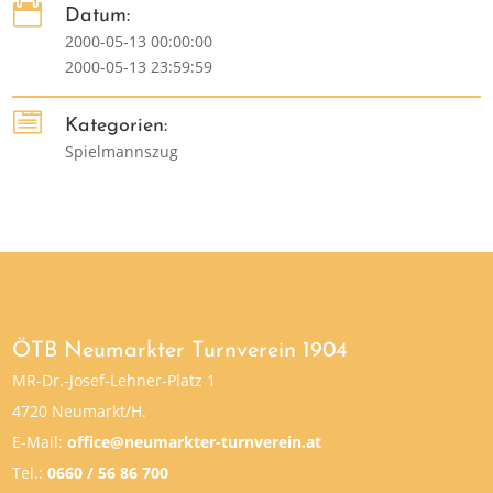

Datum:
2000-05-13 00:00:00
2000-05-13 23:59:59

Kategorien:
Spielmannszug
ÖTB Neumarkter Turnverein 1904
MR-Dr.-Josef-Lehner-Platz 1
4720 Neumarkt/H.
E-Mail:
office@neumarkter-turnverein.at
Tel.:
0660 / 56 86 700