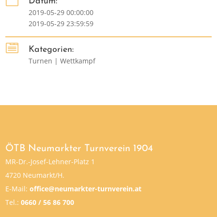
Datum:
2019-05-29 00:00:00
2019-05-29 23:59:59

Kategorien:
Turnen | Wettkampf
ÖTB Neumarkter Turnverein 1904
MR-Dr.-Josef-Lehner-Platz 1
4720 Neumarkt/H.
E-Mail:
office@neumarkter-turnverein.at
Tel.:
0660 / 56 86 700