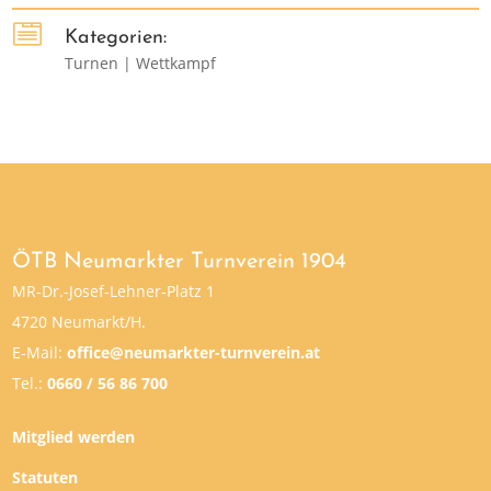

Kategorien:
Turnen | Wettkampf
ÖTB Neumarkter Turnverein 1904
MR-Dr.-Josef-Lehner-Platz 1
4720 Neumarkt/H.
E-Mail:
office@neumarkter-turnverein.at
Tel.:
0660 / 56 86 700
Mitglied werden
Statuten