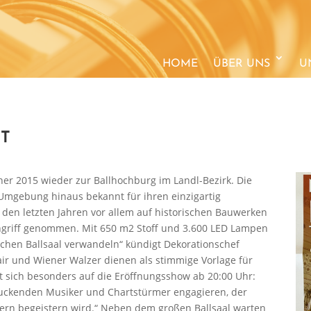
HOME
ÜBER UNS
U
HT
er 2015 wieder zur Ballhochburg im Landl-Bezirk. Die
Umgebung hinaus bekannt für ihren einzigartig
 den letzten Jahren vor allem auf historischen Bauwerken
Angriff genommen. Mit 650 m2 Stoff und 3.600 LED Lampen
schen Ballsaal verwandeln“ kündigt Dekorationschef
air und Wiener Walzer dienen als stimmige Vorlage für
ut sich besonders auf die Eröffnungsshow ab 20:00 Uhr:
ruckenden Musiker und Chartstürmer engagieren, der
ern begeistern wird.“ Neben dem großen Ballsaal warten