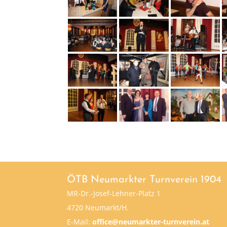
ÖTB Neumarkter Turnverein 1904
MR-Dr.-Josef-Lehner-Platz 1
4720 Neumarkt/H.
E-Mail:
office@neumarkter-turnverein.at