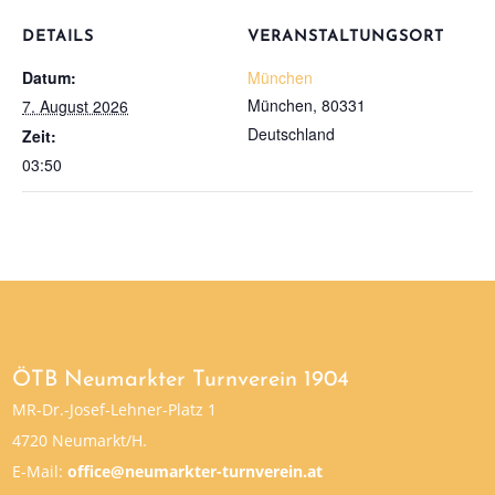
DETAILS
VERANSTALTUNGSORT
Datum:
München
München
,
80331
7. August 2026
Deutschland
Zeit:
03:50
ÖTB Neumarkter Turnverein 1904
MR-Dr.-Josef-Lehner-Platz 1
4720 Neumarkt/H.
E-Mail:
office@neumarkter-turnverein.at